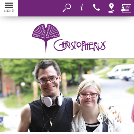
MENÜ
Aktuelles
Christopherus
Bereiche
Inklusion
Aktiv werden
Eins+Alles