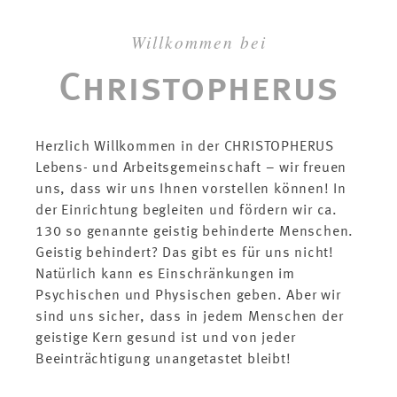
Videos
Willkommen bei
Kontakt
Chris­topherus
zu EINS+ALLES
Erfahrungsfeld
Herzlich Willkommen in der CHRISTOPHERUS
der Sinne
Lebens- und Arbeitsgemeinschaft – wir freuen
uns, dass wir uns Ihnen vorstellen können! In
der Einrichtung begleiten und fördern wir ca.
zum neuen
130 so genannte geistig behinderte Menschen.
EINS+ALLES
Onlineshop
Geistig behindert? Das gibt es für uns nicht!
Natürlich kann es Einschränkungen im
Psychischen und Physischen geben. Aber wir
frisch gerösteter
sind uns sicher, dass in jedem Menschen der
Kaffee aus unserem
geistige Kern gesund ist und von jeder
Online-Shop
Beeinträchtigung unangetastet bleibt!