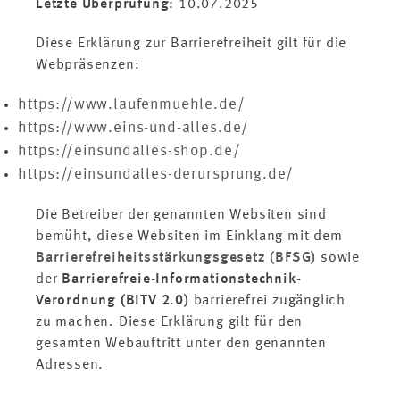
Letzte Überprüfung:
10.07.2025
Videos
Diese Erklärung zur Barrierefreiheit gilt für die
Webpräsenzen:
Kontakt
https://www.laufenmuehle.de/
zu EINS+ALLES
https://www.eins-und-alles.de/
Erfahrungsfeld
https://einsundalles-shop.de/
der Sinne
https://einsundalles-derursprung.de/
Die Betreiber der genannten Websiten sind
zum neuen
EINS+ALLES
bemüht, diese Websiten im Einklang mit dem
Onlineshop
Barrierefreiheitsstärkungsgesetz (BFSG)
sowie
der
Barrierefreie-Informationstechnik-
Verordnung (BITV 2.0)
barrierefrei zugänglich
frisch gerösteter
zu machen. Diese Erklärung gilt für den
Kaffee aus unserem
gesamten Webauftritt unter den genannten
Online-Shop
Adressen.