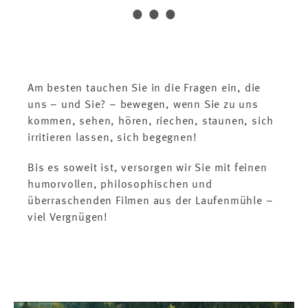
...
Videos
Kontakt
Am besten tauchen Sie in die Fragen ein, die
zu EINS+ALLES
Erfahrungsfeld
uns – und Sie? – bewegen, wenn Sie zu uns
der Sinne
kommen, sehen, hören, riechen, staunen, sich
irritieren lassen, sich begegnen!
zum neuen
Bis es soweit ist, versorgen wir Sie mit feinen
EINS+ALLES
humorvollen, philosophischen und
Onlineshop
überraschenden Filmen aus der Laufenmühle –
viel Vergnügen!
frisch gerösteter
Kaffee aus unserem
Online-Shop