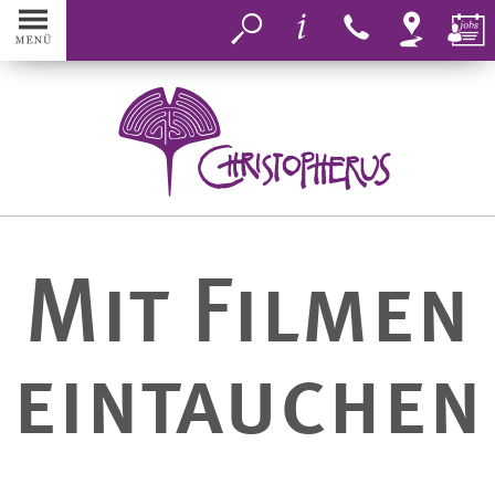
MENÜ
Aktuelles
Christopherus
Mit Filmen
Bereiche
eintauchen
Inklusion
Aktiv werden
Eins+Alles