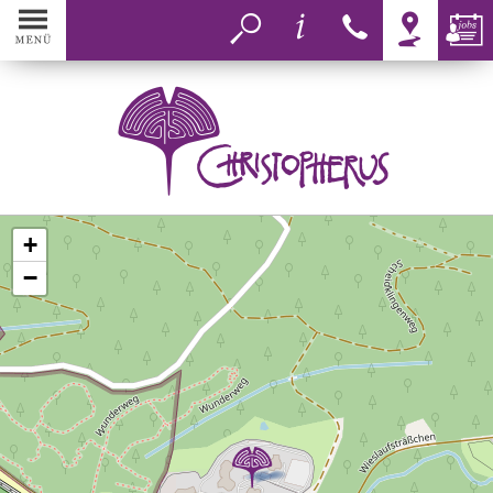
MENÜ
Aktuelles
+
Christopherus
−
Bereiche
Inklusion
Aktiv werden
Eins+Alles