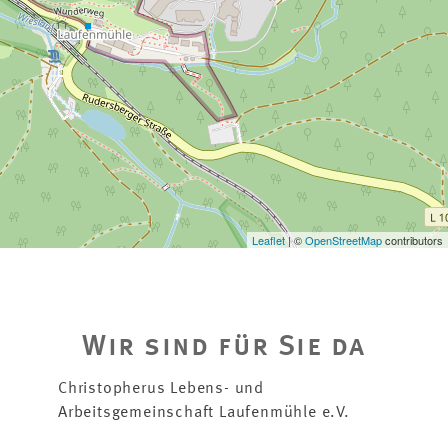
Videos
Kontakt
zu EINS+ALLES
Erfahrungsfeld
der Sinne
Leaflet
| ©
OpenStreetMap
contributors
zum neuen
EINS+ALLES
Onlineshop
Wir sind für Sie da
frisch gerösteter
Kaffee aus unserem
Christopherus Lebens- und
Online-Shop
Arbeitsgemeinschaft Laufenmühle e.V.