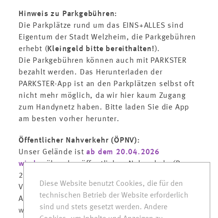
Hinweis zu Parkgebühren:
Die Parkplätze rund um das EINS+ALLES sind
Eigentum der Stadt Welzheim, die Parkgebühren
erhebt (
Kleingeld bitte bereithalten!
).
Die Parkgebühren können auch mit PARKSTER
bezahlt werden. Das Herunterladen der
PARKSTER-App ist an den Parkplätzen selbst oft
nicht mehr möglich, da wir hier kaum Zugang
zum Handynetz haben. Bitte laden Sie die App
am besten vorher herunter.
Öffentlicher Nahverkehr (ÖPNV):
Unser Gelände ist
ab dem 20.04.2026
wieder
über den öffentlichen Nahverkehr (Bus
228, 265) erreichbar. Bitte prüfen Sie die
Diese Website benutzt Cookies, die für den
Verbindung vor Ihrer Anreise.
technischen Betrieb der Website erforderlich
Aktuelle Verbindungen gibt es hier:
sind und stets gesetzt werden. Andere
www.vvs.de