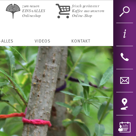
zum neuen
frisch gerösteter
EINS+ALLES
Kaffee aus unserem
Onlineshop
Online-Shop
+ALLES
VIDEOS
KONTAKT