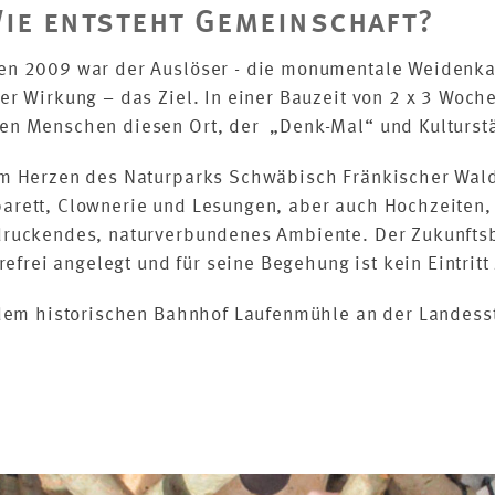
ie entsteht Gemeinschaft?
en 2009 war der Auslöser - die monumentale Weidenka
r Wirkung – das Ziel. In einer Bauzeit von 2 x 3 Woch
n Menschen diesen Ort, der „Denk-Mal“ und Kulturstät
m Herzen des Naturparks Schwäbisch Fränkischer Wald 
rett, Clownerie und Lesungen, aber auch Hochzeiten, 
druckendes, naturverbundenes Ambiente. Der Zukunftsb
refrei angelegt und für seine Begehung ist kein Eintritt
 dem historischen Bahnhof Laufenmühle an der Landes